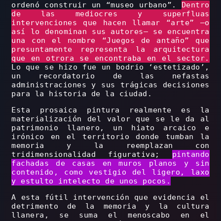
ordenó construir un “museo urbano”.
Dentro
de las mediocres y superfluas
intervenciones que hacen llamar “arte” –o
así lo denominan sus autores– se encuentra
una con el nombre “Juegos de antaño” que
presuntamente representa la arquitectura
que en otrora se encontraba en el sector.
Lo que se hizo fue un bodrio ‘estetizado’,
un recordatorio de las nefastas
administraciones y sus trágicas decisiones
para la historia de la ciudad.
Esta prosaica pintura realmente es la
materialización del valor que se le da al
patrimonio llanero, un hiato arcaico e
irónico en el territorio donde tumban la
memoria y la reemplazan con
tridimensionalidad figurativa;
pintando
fachadas de casas en muros planos y sin
contenido, como vestigio del ligero, laxo
y estulto intelecto de unos pocos.
A esta fútil intervención que evidencia el
detrimento de la memoria y la cultura
llanera, se suma el menoscabo en el