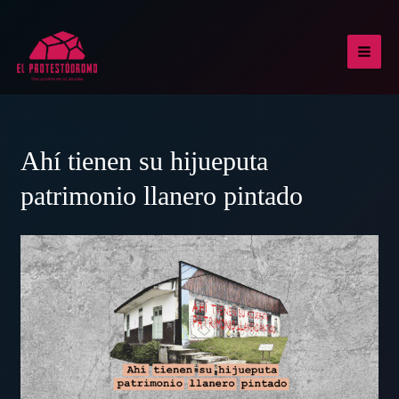
Ir
al
contenido
MAI
MEN
Ahí tienen su hijueputa
patrimonio llanero pintado