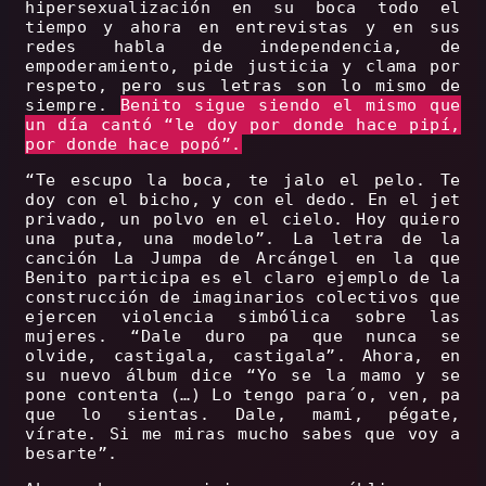
hipersexualización en su boca todo el
tiempo y ahora en entrevistas y en sus
redes habla de independencia, de
empoderamiento, pide justicia y clama por
respeto, pero sus letras son lo mismo de
siempre.
Benito sigue siendo el mismo que
un día cantó “le doy por donde hace pipí,
por donde hace popó”.
“Te escupo la boca, te jalo el pelo. Te
doy con el bicho, y con el dedo. En el jet
privado, un polvo en el cielo. Hoy quiero
una puta, una modelo”. La letra de la
canción La Jumpa de Arcángel en la que
Benito participa es el claro ejemplo de la
construcción de imaginarios colectivos que
ejercen violencia simbólica sobre las
mujeres. “Dale duro pa que nunca se
olvide, castigala, castigala”. Ahora, en
su nuevo álbum dice “Yo se la mamo y se
pone contenta (…) Lo tengo para´o, ven, pa
que lo sientas. Dale, mami, pégate,
vírate. Si me miras mucho sabes que voy a
besarte”.