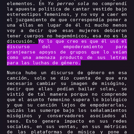
elementos. En
Yo perreo sola
no comprendí
la apuesta política de cantar vestido bajo
estereotipos femeninos, y no voy a caer en
el juzgamiento de que correspondía poner a
una ellas en lugar de él ni mucho menos
voy a decir que esas mujeres debieron
tener cuerpos no hegemónicos, esa no es la
discusión.
Yo lo que creo es que él usó el
discurso del empoderamiento para
granjearse apoyos de grupos que lo veían
como una amenaza producto de sus letras
para las luchas de género.
Nunca hubo un discurso de género en esa
canción, solo se dio cuenta de que era
necesario cambiar su imagen de misógino,
decir que ellas podían bailar solas, se
vistió de tal manera porque no comprende
que el asunto femenino supera lo biológico
y que su canción lejos de empoderarlas,
quizás las sumerge bajo los señalamientos
misóginos y conservadores asociados al
sexo. Esto genera impacto en sus redes
sociales, en sus ventas, en sus métricas
de las plataformas de música y pone a