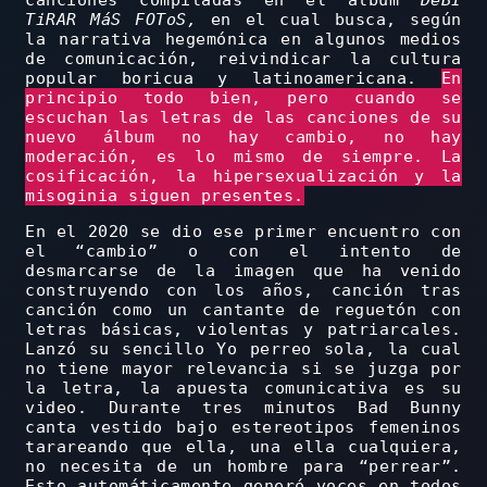
canciones compiladas en el álbum
DeBÍ
TiRAR MáS FOToS,
en el cual busca, según
la narrativa hegemónica en algunos medios
de comunicación, reivindicar la cultura
popular boricua y latinoamericana.
En
principio todo bien, pero cuando se
escuchan las letras de las canciones de su
nuevo álbum no hay cambio, no hay
moderación, es lo mismo de siempre. La
cosificación, la hipersexualización y la
misoginia siguen presentes.
En el 2020 se dio ese primer encuentro con
el “cambio” o con el intento de
desmarcarse de la imagen que ha venido
construyendo con los años, canción tras
canción como un cantante de reguetón con
letras básicas, violentas y patriarcales.
Lanzó su sencillo Yo perreo sola, la cual
no tiene mayor relevancia si se juzga por
la letra, la apuesta comunicativa es su
video. Durante tres minutos Bad Bunny
canta vestido bajo estereotipos femeninos
tarareando que ella, una ella cualquiera,
no necesita de un hombre para “perrear”.
Esto automáticamente generó voces en todos