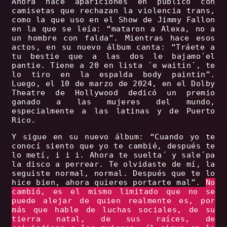
Ahora hace apariciones en público con
camisetas que rechazan la violencia trans,
como la que uso en el Show de Jimmy Fallon
en la que se leía: “mataron a Alexa, no a
un hombre con falda”. Mientras hace esos
actos, en su nuevo álbum canta: “Tráete a
tu bestie que a las dos le bajamo´el
pantie. Tiene a 20 en lista ´e waitin´, te
lo tiro en la espalda body paintin”.
Luego, el 10 de marzo de 2024, en el Dolby
Theatre de Hollywood dedicó un premio
ganado a las mujeres del mundo,
especialmente a las latinas y de Puerto
Rico.
Y sigue en su nuevo álbum: “Cuando yo te
conocí siento que yo te cambié, después te
lo metí, i i i. Ahora te suelta´ y sale´pa
la disco a perrear. Te olvidaste de mí, la
seguiste normal, normal. Después que te lo
hice bien, ahora quieres portarte mal”.
No
cambió, es el mismo limitado que no se
puede alejar de quien realmente es, por
más que hable de luchas sociales, de su
tierra natal, de sus raíces, de