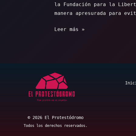
la Fundación para la Liber
manera apresurada para evi
A
Leer más »
mí
me
gustaría
no
morir
Inic
© 2026 El Protestódromo
Todos los derechos reservados.