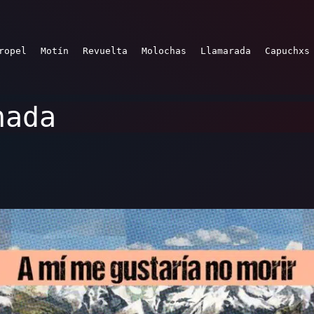
ropel
Motín
Revuelta
Molochas
Llamarada
Capuchxs
nada