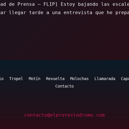
tad de Prensa – FLIP] Estoy bajando las escal
tar llegar tarde a una entrevista que he prep
io
Tropel
Motín
Revuelta
Molochas
Llamarada
Cap
Contacto
contacto@elprotestodromo.com