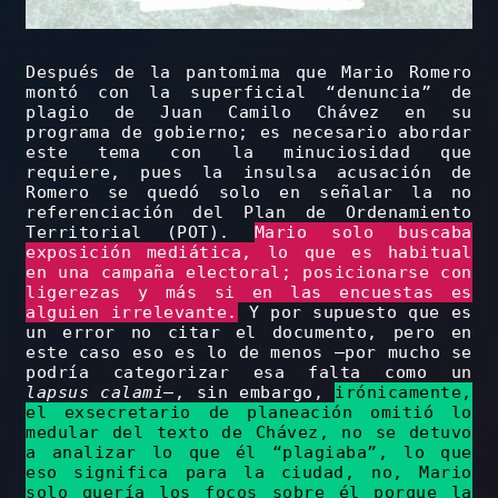
Después de la pantomima que Mario Romero
montó con la superficial “denuncia” de
plagio de Juan Camilo Chávez en su
programa de gobierno; es necesario abordar
este tema con la minuciosidad que
requiere, pues la insulsa acusación de
Romero se quedó solo en señalar la no
referenciación del Plan de Ordenamiento
Territorial (POT).
Mario solo buscaba
exposición mediática, lo que es habitual
en una campaña electoral; posicionarse con
ligerezas y más si en las encuestas es
alguien irrelevante.
Y por supuesto que es
un error no citar el documento, pero en
este caso eso es lo de menos –por mucho se
podría categorizar esa falta como un
lapsus calami
–, sin embargo,
irónicamente,
el exsecretario de planeación omitió lo
medular del texto de Chávez, no se detuvo
a analizar lo que él “plagiaba”, lo que
eso significa para la ciudad, no, Mario
solo quería los focos sobre él porque la