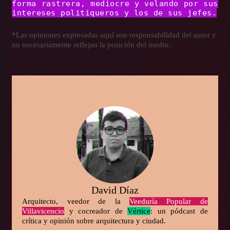
forma rastrera, mediocre y velando por sus
intereses politiqueros y los de sus jefes.
*Las opiniones expresadas aquí son responsabilidad del autor y
no necesariamente reflejan la posición del medio.
David Díaz
Arquitecto, veedor de la
Veeduría Popular de
Villavicencio
y cocreador de
Vértice
: un pódcast de
crítica y opinión sobre arquitectura y ciudad.