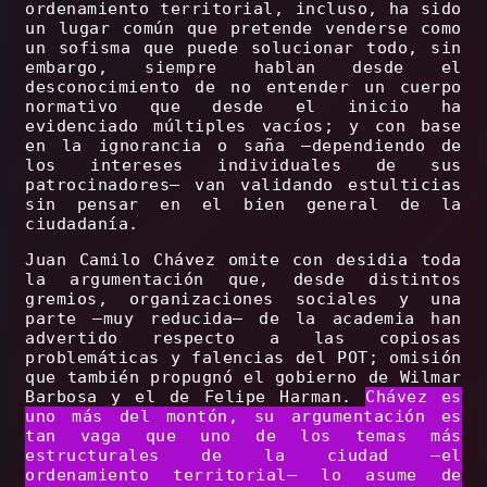
ordenamiento territorial, incluso, ha sido
un lugar común que pretende venderse como
un sofisma que puede solucionar todo, sin
embargo, siempre hablan desde el
desconocimiento de no entender un cuerpo
normativo que desde el inicio ha
evidenciado múltiples vacíos; y con base
en la ignorancia o saña –dependiendo de
los intereses individuales de sus
patrocinadores– van validando estulticias
sin pensar en el bien general de la
ciudadanía.
Juan Camilo Chávez omite con desidia toda
la argumentación que, desde distintos
gremios, organizaciones sociales y una
parte –muy reducida– de la academia han
advertido respecto a las copiosas
problemáticas y falencias del POT; omisión
que también propugnó el gobierno de Wilmar
Barbosa y el de Felipe Harman.
Chávez es
uno más del montón, su argumentación es
tan vaga que uno de los temas más
estructurales de la ciudad –el
ordenamiento territorial– lo asume de