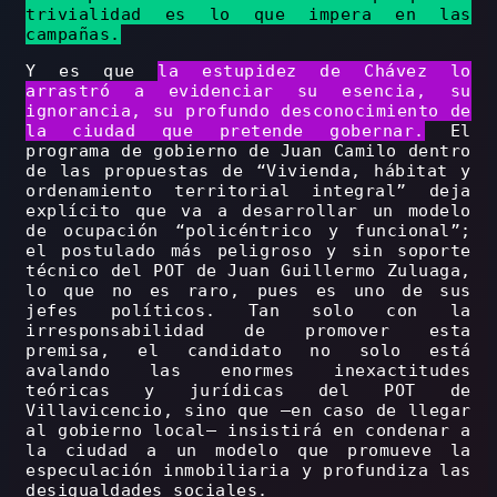
trivialidad es lo que impera en las
campañas.
Y es que
la estupidez de Chávez lo
arrastró a evidenciar su esencia, su
ignorancia, su profundo desconocimiento de
la ciudad que pretende gobernar.
El
programa de gobierno de Juan Camilo dentro
de las propuestas de “Vivienda, hábitat y
ordenamiento territorial integral” deja
explícito que va a desarrollar un modelo
de ocupación “policéntrico y funcional”;
el postulado más peligroso y sin soporte
técnico del POT de Juan Guillermo Zuluaga,
lo que no es raro, pues es uno de sus
jefes políticos. Tan solo con la
irresponsabilidad de promover esta
premisa, el candidato no solo está
avalando las enormes inexactitudes
teóricas y jurídicas del POT de
Villavicencio, sino que –en caso de llegar
al gobierno local– insistirá en condenar a
la ciudad a un modelo que promueve la
especulación inmobiliaria y profundiza las
desigualdades sociales.