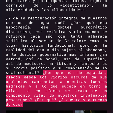
culturales y politiqueras tibias, light o
cerriles de lo «identitario», la
«llaneridad» y las «llaneridades».
¿Y de la restauración integral de nuestros
cuerpos de agua qué? ¿Por qué esa
hipocresía, ese doblez burocrático
discursivo, esa retórica vacía cuando se
refieren cada año con tanta alharaca
mediática al sector de Gramalote como un
lugar histórico fundacional, pero en la
realidad del día a día sujeto al abandono,
a la desidia gubernativa más infame? ¿En
verdad, así de banal, así de superflua,
así de mediocre, arribista y fantoche es
su praxis política y su comprensión de lo
sociocultural?
¿Por qué aún de espaldas,
ciegos desde los vidrios oscuros de sus
opulentas camionetas a nuestras fuentes
hídricas y a lo que sucede en torno a
ellas, si en efecto se trata de un
componente vital de nuestros invaluables
procomunes? ¿Por qué? ¿A cuenta y a cuento
de qué?