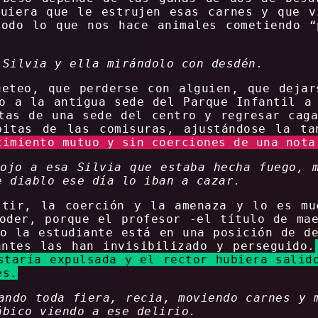
quiera que le estrujen esas carnes y que v
todo lo que nos hace animales cometiendo “
 Silvia y ella mirándolo con desdén.
ueteo, que perderse con alguien, que dejar
o a la antigua sede del Parque Infantil a
tas de una sede del centro y regresar cag
bitas de las comisuras, ajustándose la t
timiento mutuo y sin coerciones de una nota
ojo a esa Silvia que estaba hecha fuego, 
e diablo ese día lo iban a cazar.
stir, la coerción y la amenaza y lo es mu
oder, porque el profesor -el título de ma
o la estudiante está en una posición de d
antes las han invisibilizado y perseguido.
staría expulsada y el rector hubiera salid
es.
ando toda fiera, recia, moviendo carnes y 
ábico viendo a ese delirio.