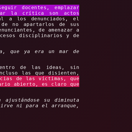
seguir docentes, emplazar
zar la crítica son actos
al a los denunciados, el
 de no apartarlos de sus
enunciantes, de amenazar a
cesos disciplinarios y de
ba, que ya era un mar de
entro de las ideas, sin
ncluso las que disienten,
ncias de las víctimas, que
ario abierto, es claro que
a ajustándose su diminuta
sirve ni para el arranque,