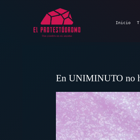
Ir
al
contenido
Inicio
T
En UNIMINUTO no hay