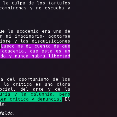
e la culpa de los tartufos
compinches y no escucha y
ue la academia era una de
n mi imaginario- agotarse
ibre y las disquisiciones
.
Luego me di cuenta de que
 academia, que esta es un
ida y nunca habrá libertad
ga del oportunismo de los
o la crítica es una clara
social, del arte y de la
uria y la calumnia, pero
ien critica y denuncia.
El
ia.
falda.