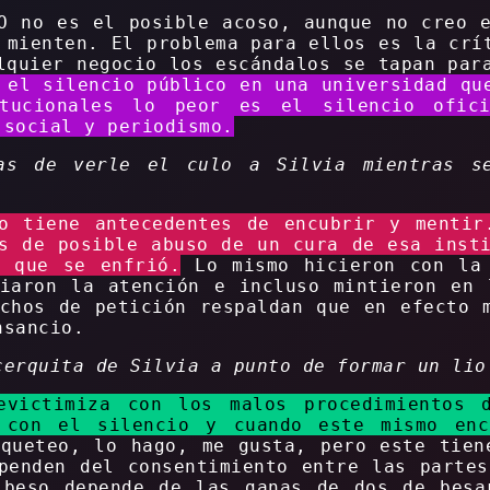
O no es el posible acoso, aunque no creo 
 mienten. El problema para ellos es la crí
lquier negocio los escándalos se tapan pa
 el silencio público en una universidad qu
tucionales lo peor es el silencio ofic
 social y periodismo.
as de verle el culo a Silvia mientras se
io tiene antecedentes de encubrir y mentir
s de posible abuso de un cura de esa inst
a que se enfrió.
Lo mismo hicieron con la 
viaron la atención e incluso mintieron en 
chos de petición respaldan que en efecto 
nsancio.
cerquita de Silvia a punto de formar un lio
victimiza con los malos procedimientos 
 con el silencio y cuando este mismo enc
oqueteo, lo hago, me gusta, pero este tien
penden del consentimiento entre las parte
 beso depende de las ganas de dos de besa