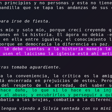
n principios y no personas y esta no tien
pandilla que se tapa las andanzas de sus 
para irse de fiesta.
es mío y solo mío, porque crecí creyendo q
iones en la historia. El ágora no debía -e
s en ella entre iguales, el conocimiento l
porque en democracia la diferencia es paz
e le debe cuentas a la historia maneja la
 usen el laicismo la iglesia está ahí met
tras tomaba aguardiente.
a la conveniencia, la crítica es la ami
tá encerrada en prejuicios de estos. Per
 del respeto de la otredad, del saber 
 hace daño, lo que sí lo hace es la inj
y el abuso; y encubrirlos y perseguir a qu
batía a las brujas, combatía a la diferenc
 lengua viendo a Silvia sentada con su mini