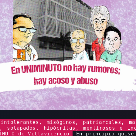
 intolerantes, misóginos, patriarcales, ma
s, solapados, hipócritas, mentirosos e in
INUTO de Villavicencio.
En principio quise 