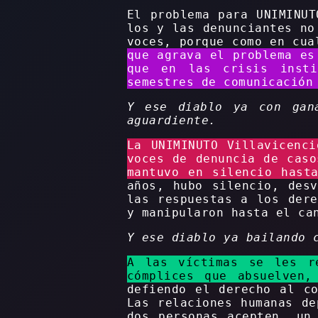
El problema para UNIMINUT
los y las denunciantes no
voces, porque como en cua
que agrava el problema es
que en las crisis insti
semestres de comunicación
Y ese diablo ya con gan
aguardiente.
La UNIMINUTO Villavicenc
voces de denuncia de caso
mantuvo en silencio hast
años, hubo silencio, des
las respuestas a los dere
y manipularon hasta el ca
Y ese diablo ya bailando 
A las víctimas se les re
cómplices que absuelven,
defiendo el derecho al c
Las relaciones humanas de
dos personas acepten, un