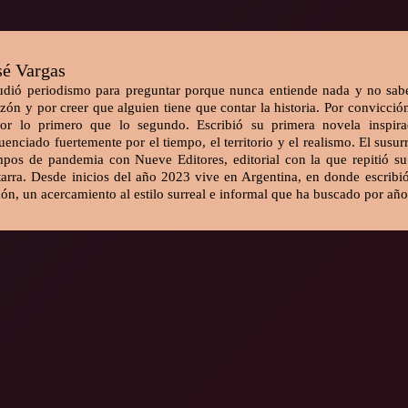
sé Vargas
udió periodismo para preguntar porque nunca entiende nada y no sab
zón y por creer que alguien tiene que contar la historia. Por convicción
or lo primero que lo segundo. Escribió su primera novela inspir
luenciado fuertemente por el tiempo, el territorio y el realismo. El susur
mpos de pandemia con Nueve Editores, editorial con la que repitió s
tarra. Desde inicios del año 2023 vive en Argentina, en donde escribi
ón, un acercamiento al estilo surreal e informal que ha buscado por año