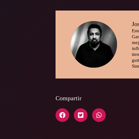
Jo
Est
Gar
mej
inf
tie
gui
Sim
Compartir