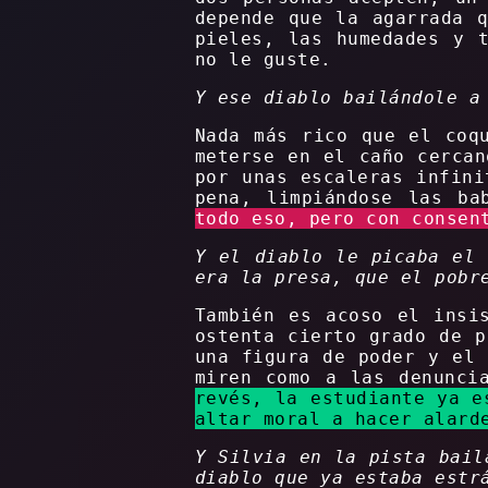
depende que la agarrada 
pieles, las humedades y 
no le guste.
Y ese diablo bailándole a
Nada más rico que el coq
meterse en el caño cercan
por unas escaleras infini
pena, limpiándose las ba
todo eso, pero con consen
Y el diablo le picaba el 
era la presa, que el pobr
También es acoso el insi
ostenta cierto grado de p
una figura de poder y el 
miren como a las denunci
revés, la estudiante ya e
altar moral a hacer alard
Y Silvia en la pista bail
diablo que ya estaba estr