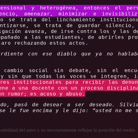
ensional y heterogénea, entonces el per
lencio, amenazar, minimizar e invisibili
 se trata del linchamiento institucion
antizarse, se trata de guardar silencio,
igación avanza, de irse contra los y las d
mpañado a las estudiantes, de abrirles pro
laro rechazando estos actos.
ardiente con ese diablo que ya no habla
l cambio social sin debate, sin el encu
 y sin que todas las voces se integren, i
res institucionales para recibir las denu
ene a una docente con un proceso disciplin
un rumor; es acoso y abuso.
do, pasó de desear a ser deseado. Silvi
se le fue encima y le dijo: “usted no me 
abilidad del autor y no necesariamente reflejan la posición del medio.