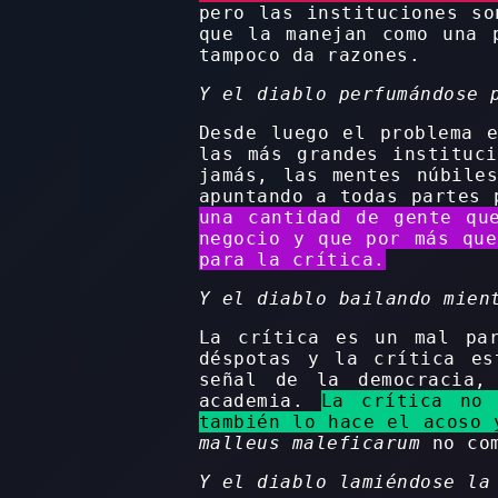
pero las instituciones so
que la manejan como una 
tampoco da razones.
Y el diablo perfumándose 
Desde luego el problema 
las más grandes instituc
jamás, las mentes núbile
apuntando a todas partes 
una cantidad de gente qu
negocio y que por más que
para la crítica.
Y el diablo bailando mien
La crítica es un mal par
déspotas y la crítica es
señal de la democracia,
academia.
La crítica no
también lo hace el acoso 
malleus maleficarum
no com
Y el diablo lamiéndose la