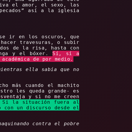
iva el amor, el sexo, las
pecados” así a la iglesia
se ir en los oscuros, que
 hacer travesuras, o subir
ados de la risa, hasta con
anga y el bóxer.
Sí, sí a
 académica de por medio.
mientras ella sabía que no
cho más cuando el machito
estro les queda grande- es
esventaja y si no me creen
Si la situación fuera al
o con un discurso desde el
maquinando contra el pobre