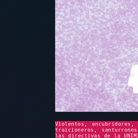
Violentos, encubridores,
traicioneros, santurrone
las directivas de la UNIM