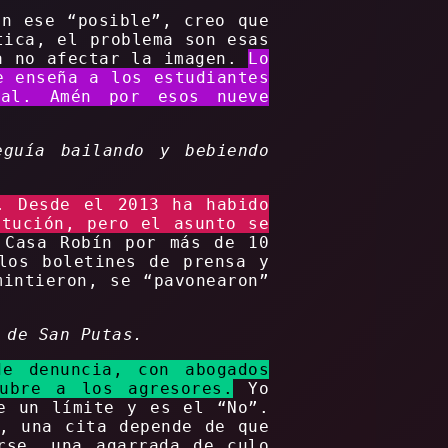
en ese “posible”, creo que
tica, el problema son esas
ra no afectar la imagen.
Lo
e enseña a los estudiantes
ial. Amén por esos nueve
guía bailando y bebiendo
. Desde el 2013 ha habido
itución, pero el asunto se
Casa Robín por más de 10
los boletines de prensa y
mintieron, se “pavonearon”
 de San Putas.
de denuncia, con abogados
ubre a los agresores.
Yo
e un límite y es el “No”.
s, una cita depende de que
rse, una agarrada de culo