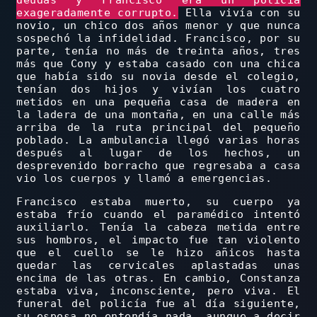
deudas y Francisco era un policía
exageradamente corrupto.
Ella vivía con su
novio, un chico dos años menor y que nunca
sospechó la infidelidad. Francisco, por su
parte, tenía no más de treinta años, tres
más que Cony y estaba casado con una chica
que había sido su novia desde el colegio,
tenían dos hijos y vivían los cuatro
metidos en una pequeña casa de madera en
la ladera de una montaña, en una calle más
arriba de la ruta principal del pequeño
poblado. La ambulancia llegó varias horas
después al lugar de los hechos, un
desprevenido borracho que regresaba a casa
vio los cuerpos y llamó a emergencias.
Francisco estaba muerto, su cuerpo ya
estaba frío cuando el paramédico intentó
auxiliarlo. Tenía la cabeza metida entre
sus hombros, el impacto fue tan violento
que el cuello se le hizo añicos hasta
quedar las cervicales aplastadas unas
encima de las otras. En cambio, Constanza
estaba viva, inconsciente, pero viva. El
funeral del policía fue al día siguiente,
su esposa no entendía nada, aunque a decir