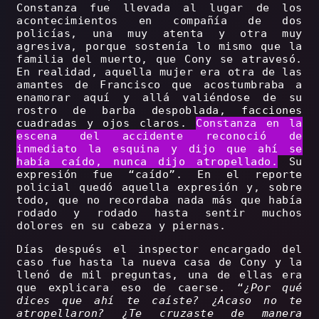
Constanza fue llevada al lugar de los
acontecimientos en compañía de dos
policías, una muy atenta y otra muy
agresiva, porque sostenía lo mismo que la
familia del muerto, que Cony se atravesó.
En realidad, aquella mujer era otra de las
amantes de Francisco que acostumbraba a
enamorar aquí y allá valiéndose de su
rostro de barba despoblada, facciones
cuadradas y ojos claros.
Constanza en la
escena del accidente reconoció de
inmediato la esquina y dijo que ahí se
había caído, nunca dijo atropellado.
Su
expresión fue “caído”. En el reporte
policial quedó aquella expresión y, sobre
todo, que no recordaba nada más que había
rodado y rodado hasta sentir muchos
dolores en su cabeza y piernas.
Días después el inspector encargado del
caso fue hasta la nueva casa de Cony y la
llenó de mil preguntas, una de ellas era
que explicara eso de caerse. “
¿Por qué
dices que ahí te caíste? ¿Acaso no te
atropellaron? ¿Te cruzaste de manera