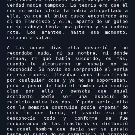
verdad nadie tampoco. La teoría era que él
con su motocicleta la había atropellado a
ella, ya que el único casco encontrado era
el de Francisco y ella, aparte de un golpe
en su cabeza tenía una pierna y su cadera
rota. Los amantes, hasta ese momento,
estaban a salvo.
A los nueve días ella despertó y no
recordaba nada, ni su nombre, ni dónde
estaba, ni qué había sucedido, es más,
cuando le alcanzaron un espejo no se
reconoció. Su novio se sorprendió al verla
de esa manera, llevaban años discutiendo
por cualquier cosa y ya no se soportaban,
pero a pesar de todo el hombre aún sentía
algo por ella y pensaba que aquel
accidente podía ser una especie de
reinicio entre los dos. Y pudo serlo, ella
con la memoria destruida podía empezar de
cero lo que fuera, el asunto era que
desconocía todo y conforme se fue
recuperando de las fracturas se distanció
de aquel hombre que decía ser su pareja
hasta el punto de no permitirle el ingreso