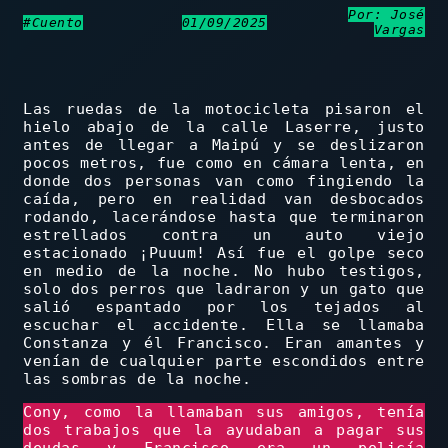
Por: José
#Cuento
01/09/2025
Vargas
Las ruedas de la motocicleta pisaron el
hielo abajo de la calle Laserre, justo
antes de llegar a Maipú y se deslizaron
pocos metros, fue como en cámara lenta, en
donde dos personas van como fingiendo la
caída, pero en realidad van desbocados
rodando, lacerándose hasta que terminaron
estrellados contra un auto viejo
estacionado ¡Puuum! Así fue el golpe seco
en medio de la noche. No hubo testigos,
solo dos perros que ladraron y un gato que
salió espantado por los tejados al
escuchar el accidente. Ella se llamaba
Constanza y él Francisco. Eran amantes y
venían de cualquier parte escondidos entre
las sombras de la noche.
Cony, como la llamaban sus amigos, tenía
dos trabajos que la ayudaban a pagar sus