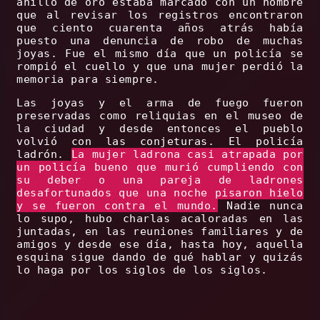
anillo de oro estaba marcado con un nombre
que al revisar los registros encontraron
que ciento cuarenta años atrás había
puesto una denuncia de robo de muchas
joyas. Fue el mismo día que un policía se
rompió el cuello y que una mujer perdió la
memoria para siempre.
Las joyas y el arma de fuego fueron
preservadas como reliquias en el museo de
la ciudad y desde entonces el pueblo
volvió con las conjeturas. El policía
ladrón.
La mujer ladrona casi atrapada por
un policía bueno que murió cumpliendo con
su deber o una pareja de ladrones
desafortunados que una noche pisaron hielo
y se fueron contra el mundo.
Nadie nunca
lo supo, hubo charlas acaloradas en las
juntadas, en las reuniones familiares y de
amigos y desde ese día, hasta hoy, aquella
esquina sigue dando de qué hablar y quizás
lo haga por los siglos de los siglos.