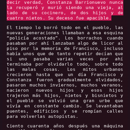
decir verdad, Constanza Barrionuevo nunca
la recuperó y murió siendo una vieja, al
lado de su cocinero, de dos hijos y de
cuatro nietos. Su deceso fue apacible.
El tiempo lo borró todo en el pueblo, las
nuevas generaciones llamaban a esa esquina
“policía acostado”. Los borrachos cuando
pasaban por ahí lanzaban algo de licor al
piso por la memoria de Francisco, incluso
había unos que de tanto repetir decían que
si uno pasaba varias veces por ahí
terminaba por olvidarlo todo, sobre todo
las malas cosas. Los mitos urbanos
crecieron hasta que un día Francisco y
Constanza fueron gradualmente olvidados,
pasaron muchos inviernos, muchos veranos,
nacieron nuevos hijos y esos hijos
trajeron más hijos, nietos y bisnietos y
el pueblo se volvió una gran urbe que
vivía en constante cambio. Se levantaban
puentes, edificios y se rompían calles
para volverlas autopistas.
Ciento cuarenta años después una máquina