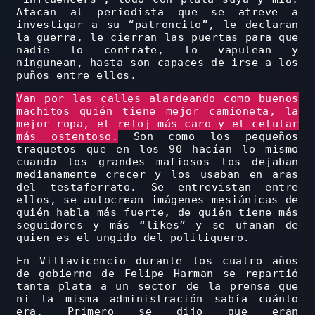
Atacan al periodista que se atreve a
investigar a su “patroncito”, le declaran
la guerra, le cierran las puertas para que
nadie lo contrate, lo vapulean y
ningunean, hasta son capaces de irse a los
puños entre ellos.
Van por las calles alardeando como buenos
machitos quién tiene mejor camioneta, la
mejor ropa, el reloj más caro y el celular
más ostentoso.
Son como los pequeños
traquetos que en los 90 hacían lo mismo
cuando los grandes mafiosos los dejaban
medianamente crecer y los usaban en aras
del testaferrato. Se entrevistan entre
ellos, se autocrean imágenes mesiánicas de
quién habla más fuerte, de quién tiene más
seguidores y más “likes” y se ufanan de
quien es el ungido del politiquero.
En Villavicencio durante los cuatro años
de gobierno de Felipe Harman se repartió
tanta plata a un sector de la prensa que
ni la misma administración sabía cuánto
era. Primero se dijo que eran