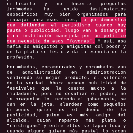
criticarlo y no hacerle preguntas
incómodas ha tenido destinatarios
específicos muy bien organizados para
trabajar para esos fines;
lo que demuestra
que defienden el periodismo cuando hay
pauta o publicidad, luego van a desangrar
otra institución manejada por un político
que necesita de esos “favores”.
Y así, esa
mafia de amiguitos y amiguitas del poder y
de la plata se les olvida la esencia de la
profesión.
Enrumbados, encamorrados y encombados van
de administración en administración
vendiendo su mejor producto, el silencio
de la verdad. Ahora venden publicidad de
festivales que le cuesta mucho a la
ciudadanía, pero no desafían el poder, no
le preguntan lo incómodo al gobernante, se
dan en la jeta, alardean como pequeños
bribones quien es el dueño de la
publicidad, quien es más amigo del
alcalde, quien reparte más plata o
“chichiguas” y entre ellos se tapan todo y
cuando alguno quiere más pastel lo sacan