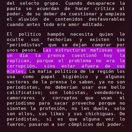
del selecto grupo. Cuando desaparece la
pauta se acuerdan de hacer crítica al
poder, de su deber de cuestionar y empieza
el aluvión de contenidos desfavorables
cuando antes todo era amor editado.
El político hampón necesita quien le
oculte sus fechorías y existen los
“periodistas” que se dejan comprar por
unos pesos.
Las estructuras mafiosas que
un día la prensa cuestionó hoy la
replican, porque el problema no era la
corrupción, sino estar afuera de sus
mieles.
La mafia política de la región los
usa como papel higiénico y algunos
sectores de la prensa lo saben, ya no son
periodistas, no deberían usar ese bello
calificativo; son lobistas, vendedores,
camorreros y corruptos que usan el
periodismo para sacar provecho porque no
sienten la profesión, no les duele, solo
son ellos, sus likes y sus chichiguas. De
periodistas, si es que alguna vez lo
fueron, pasaron a ser cómplices del poder.