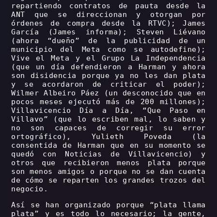
repartiendo contratos de pauta desde la
ANT que se direccionan y otorgan por
órdenes de compra desde la RTVC); James
García (James informa); Steven Liévano
(ahora “dueño” de la publicidad de un
municipio del Meta como se autodefine);
Vive el Meta y el Grupo La Independencia
(que un día defendieron a Harman y ahora
son disidencia porque ya no les dan plata
y se acordaron de criticar el poder);
Wilmer Albeiro Páez (un desconocido que en
pocos meses ejecutó más de 200 millones);
Villavicencio Día a Día, “Que Paso en
Villavo” (que lo escriben mal, lo saben y
no son capaces de corregir su error
ortográfico), Yulieth Poveda (la
consentida de Harman que en su momento se
quedó con Noticias de Villavicencio) y
otros que recibieron menos plata porque
son menos amigos o porque no se dan cuenta
de cómo se reparten los grandes trozos del
negocio.
Así se han organizado porque “plata llama
plata” y es todo lo necesario; la gente,