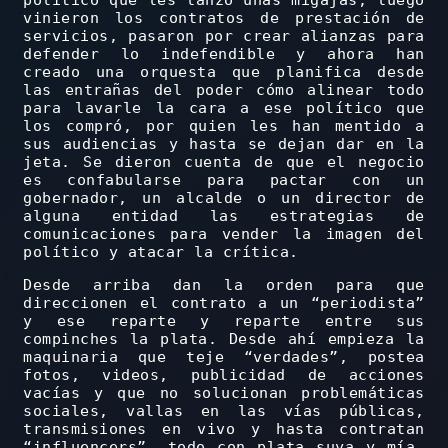
político que les lanzó unas migajas, luego
vinieron los contratos de prestación de
servicios, pasaron por crear alianzas para
defender lo indefendible y ahora han
creado una orquesta que planifica desde
las entrañas del poder cómo alinear todo
para lavarle la cara a ese político que
los compró, por quien les han mentido a
sus audiencias y hasta se dejan dar en la
jeta. Se dieron cuenta de que el negocio
es confabularse para pactar con un
gobernador, un alcalde o un director de
alguna entidad las estrategias de
comunicaciones para vender la imagen del
político y atacar la crítica.
Desde arriba dan la orden para que
direccionen el contrato a un “periodista”
y ese reparte y reparte entre sus
compinches la plata. Desde ahí empieza la
maquinaria que teje “verdades”, postea
fotos, videos, publicidad de acciones
vacías y que no solucionan problemáticas
sociales, vallas en las vías públicas,
transmisiones en vivo y hasta contratan
“influencers”, todo con plata suya y mía.