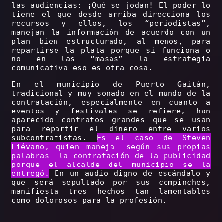
las audiencias: ¡Qué se jodan! El poder lo
tiene el que desde arriba direcciona los
recursos y ellos, los “periodistas”,
manejan la información de acuerdo con un
plan bien estructurado, al menos, para
repartirse la plata porque si funciona o
no en las “masas” la estrategia
comunicativa eso es otra cosa.
En el municipio de Puerto Gaitán,
tradicional y muy sonado en el mundo de la
contratación, especialmente en cuanto a
eventos y festivales se refiere, han
aparecido contratos grandes que se usan
para repartir el dinero entre varios
subcontratistas.
Es el caso de Steven
Liévano, quien maneja -según sus propias
palabras- la contratación de la publicidad
porque el alcalde del municipio se la
entregó.
En un audio digno de escándalo y
que será sepultado por sus compinches,
manifiesta tres hechos tan lamentables
como dolorosos para la profesión.