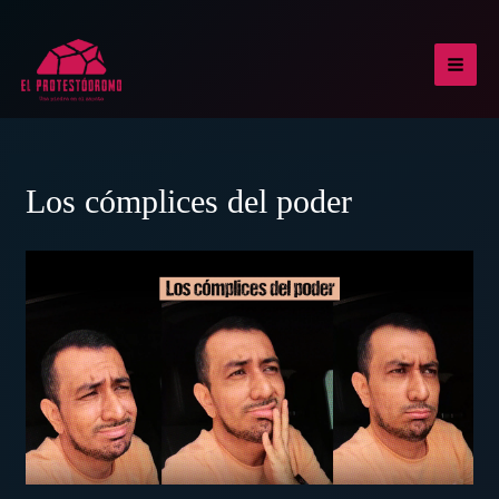
Ir
al
contenido
MAI
MEN
Los cómplices del poder