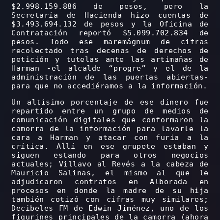
$2.998.159.886 de pesos, pero la
Secretaría de Hacienda hizo cuentas de
$3.493.694.132 de pesos y la Oficina de
Contratación reportó $5.099.702.834 de
pesos. Todo ese maremágnum de cifras
recolectado tras decenas de derechos de
petición y tutelas ante las artimañas de
Harman -el alcalde “progre” y el de la
administración de las puertas abiertas-
para que no accediéramos a la información.
Un altísimo porcentaje de ese dinero fue
repartido entre un grupo de medios de
comunicación digitales que conformaron la
camorra de la información para lavarle la
cara a Harman y atacar con furia a la
crítica. Allí en ese grupete estaban y
siguen estando para otros negocios
actuales; Villavo al Revés a la cabeza de
Mauricio Salinas, el mismo al que le
adjudicaron contratos en Alborada en
procesos en donde la madre de su hija
también cotizó con cifras muy similares;
Decibeles FM de Edwin Jiménez, uno de los
figurines principales de la camorra (ahora