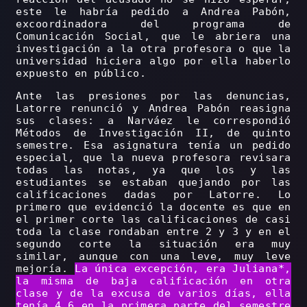
este le habría pedido a Andrea Pabón,
excoordinadora del programa de
Comunicación Social, que le abriera una
investigación a la otra profesora o que la
universidad hiciera algo por ella haberlo
expuesto en público.
Ante las presiones por las denuncias,
Latorre renunció y Andrea Pabón reasigna
sus clases: a Narváez le correspondió
Métodos de Investigación II, de quinto
semestre. Esa asignatura tenía un pedido
especial, que la nueva profesora revisara
todas las notas, ya que los y las
estudiantes se estaban quejando por las
calificaciones dadas por Latorre. Lo
primero que evidenció la docente es que en
el primer corte las calificaciones de casi
toda la clase rondaban entre 2 y 3 y en el
segundo corte la situación era muy
similar, aunque con una leve, muy leve
mejoría.
La única excepción, era Juliana*,
la misma de baja calificación en otra
clase y de la excusa de varios días, ella
tenía 4.6 en la primera parte del semestre