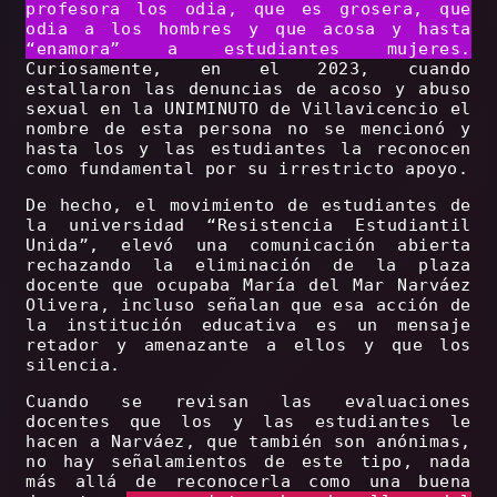
profesora los odia, que es grosera, que
odia a los hombres y que acosa y hasta
“enamora” a estudiantes mujeres.
Curiosamente, en el 2023, cuando
estallaron las denuncias de acoso y abuso
sexual en la UNIMINUTO de Villavicencio el
nombre de esta persona no se mencionó y
hasta los y las estudiantes la reconocen
como fundamental por su irrestricto apoyo.
De hecho, el movimiento de estudiantes de
la universidad “Resistencia Estudiantil
Unida”, elevó una comunicación abierta
rechazando la eliminación de la plaza
docente que ocupaba María del Mar Narváez
Olivera, incluso señalan que esa acción de
la institución educativa es un mensaje
retador y amenazante a ellos y que los
silencia.
Cuando se revisan las evaluaciones
docentes que los y las estudiantes le
hacen a Narváez, que también son anónimas,
no hay señalamientos de este tipo, nada
más allá de reconocerla como una buena