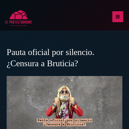
Ir
al
contenido
MAI
MEN
Pauta oficial por silencio.
¿Censura a Bruticia?