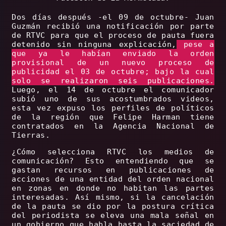
Dos días después -el 09 de octubre- Juan
Guzmán recibió una notificación por parte
de RTVC para que el proceso de pauta fuera
detenido sin ninguna explicación,
pese a
que ya le habían enviado la orden
provisional de un nuevo proceso de
publicidad el 03 de octubre; bajo la cual
solo se realizaron seis publicaciones.
Luego, el 14 de octubre el comunicador
subió uno de sus acostumbrados videos,
esta vez expuso los perfiles de políticos
de la región que Felipe Harman tiene
contratados en la Agencia Nacional de
Tierras.
¿Cómo selecciona RTVC los medios de
comunicación? Esto entendiendo que se
gastan recursos en publicaciones de
acciones de una entidad del orden nacional
en zonas en donde no habitan las partes
interesadas. Así mismo, si la cancelación
de la pauta se dio por la postura crítica
del periodista se eleva una mala señal en
un gobierno que habla hasta la saciedad de