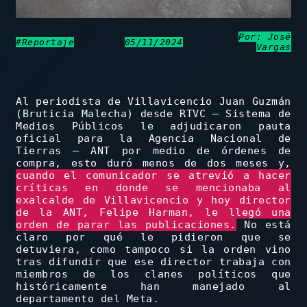
Por: José
#Reportaje
05/11/2024
Vargas
Al periodista de Villavicencio Juan Guzmán
(Bruticia Malecha) desde RTVC – Sistema de
Medios Públicos le adjudicaron pauta
oficial para la Agencia Nacional de
Tierras – ANT por medio de órdenes de
compra, esto duró menos de dos meses y,
cuando el comunicador se atrevió a hacer
críticas en donde se mencionaba al
exalcalde de Villavicencio y hoy director
de la ANT, Felipe Harman, le llegó una
orden de parar las publicaciones.
No está
claro por qué le pidieron que se
detuviera, como tampoco si la orden vino
tras difundir que ese director trabaja con
miembros de los clanes políticos que
históricamente han manejado al
departamento del Meta.