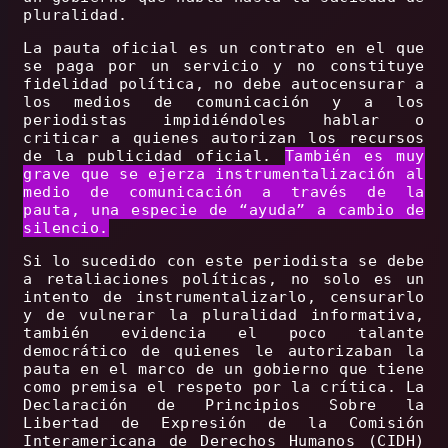
pluralidad.
La pauta oficial es un contrato en el que
se paga por un servicio y no constituye
fidelidad política, no debe autocensurar a
los medios de comunicación y a los
periodistas impidiéndoles hablar o
criticar a quienes autorizan los recursos
de la publicidad oficial.
También es muy
grave que se ejerza instrumentalización al
medio de comunicación a través de la
pauta, una especie de “ayuda” a cambio de
silencio.
Si lo sucedido con este periodista se debe
a retaliaciones políticas, no solo es un
intento de instrumentalizarlo, censurarlo
y de vulnerar la pluralidad informativa,
también evidencia el poco talante
democrático de quienes le autorizaban la
pauta en el marco de un gobierno que tiene
como premisa el respeto por la crítica. La
Declaración de Principios Sobre la
Libertad de Expresión de la Comisión
Interamericana de Derechos Humanos (CIDH)