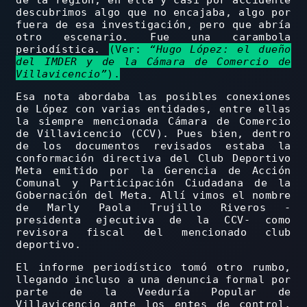
de la región, en ella y casi por accidente
descubrimos algo que no encajaba, algo por
fuera de esa investigación, pero que abría
otro escenario. Fue una carambola
periodística.
(Ver:
“Hugo López: el dueño
del IMDER y de la Cámara de Comercio de
Villavicencio”
).
Esa nota abordaba las posibles conexiones
de López con varias entidades, entre ellas
la siempre mencionada Cámara de Comercio
de Villavicencio (CCV). Pues bien, dentro
de los documentos revisados estaba la
conformación directiva del Club Deportivo
Meta emitido por la Gerencia de Acción
Comunal y Participación Ciudadana de la
Gobernación del Meta. Allí vimos el nombre
de Marly Paola Trujillo Riveros -
presidenta ejecutiva de la CCV- como
revisora fiscal del mencionado club
deportivo.
El informe periodístico tomó otro rumbo,
llegando incluso a una denuncia formal por
parte de la Veeduría Popular de
Villavicencio ante los entes de control,