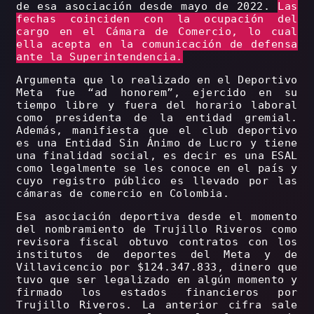
de esa asociación desde mayo de 2022.
Las
fechas coinciden con la ocupación del
cargo en el Cámara de Comercio, lo cual
ella acepta en la comunicación de defensa
ante la Superintendencia.
Argumenta que lo realizado en el Deportivo
Meta fue “ad honorem”, ejercido en su
tiempo libre y fuera del horario laboral
como presidenta de la entidad gremial.
Además, manifiesta que el club deportivo
es una Entidad Sin Ánimo de Lucro y tiene
una finalidad social, es decir es una ESAL
como legalmente se les conoce en el país y
cuyo registro público es llevado por las
cámaras de comercio en Colombia.
Esa asociación deportiva desde el momento
del nombramiento de Trujillo Riveros como
revisora fiscal obtuvo contratos con los
institutos de deportes del Meta y de
Villavicencio por $124.347.833, dinero que
tuvo que ser legalizado en algún momento y
firmado los estados financieros por
Trujillo Riveros. La anterior cifra sale