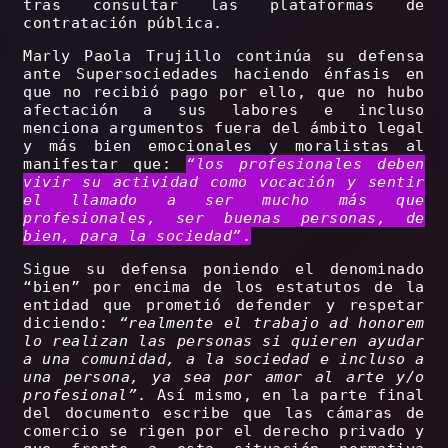
tras consultar las plataformas de
contratación pública.
Marly Paola Trujillo continúa su defensa
ante Supersociedades haciendo énfasis en
que no recibió pago por ello, que no hubo
afectación a sus labores e incluso
menciona argumentos fuera del ámbito legal
y más bien emocionales y moralistas al
manifestar que:
“los profesionales deben
vivir su actividad como vocación y sentir
el llamado a ser mucho más que
profesionales, ser buenas personas, de
bien, para la sociedad”
.
Sigue su defensa poniendo el denominado
“bien” por encima de los estatutos de la
entidad que prometió defender y respetar
diciendo:
“realmente el trabajo ad honorem
lo realizan las personas si quieren ayudar
a una comunidad, a la sociedad e incluso a
una persona, ya sea por amor al arte y/o
profesional”
.
Así mismo, en la parte final
del documento escribe que las cámaras de
comercio se rigen por el derecho privado y