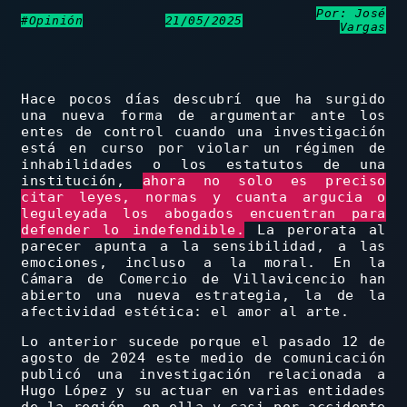
Por: José
#Opinión
21/05/2025
Vargas
Hace pocos días descubrí que ha surgido
una nueva forma de argumentar ante los
entes de control cuando una investigación
está en curso por violar un régimen de
inhabilidades o los estatutos de una
institución,
ahora no solo es preciso
citar leyes, normas y cuanta argucia o
leguleyada los abogados encuentran para
defender lo indefendible.
La perorata al
parecer apunta a la sensibilidad, a las
emociones, incluso a la moral. En la
Cámara de Comercio de Villavicencio han
abierto una nueva estrategia, la de la
afectividad estética: el amor al arte.
Lo anterior sucede porque el pasado 12 de
agosto de 2024 este medio de comunicación
publicó una investigación relacionada a
Hugo López y su actuar en varias entidades