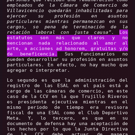
empleados de la Cámara de Comercio de
Villavicencio quedarán inhabilitadas para
ejercer su profesión en asuntos
particulares mientras permanezcan en sus
cargos, so pena de terminación de la
relación laboral con justa causa”
.
Los
estatutos son más que claros y no
mencionan nada relacionado al amor al
arte, a acciones ad honorem, gratuitas y/o
de beneficencia.
Sus funcionarios no
pueden desarrollar su profesión en asuntos
particulares. En efecto, no hay mucho que
agregar o interpretar.
Lo segundo es que la administración del
registro de las ESAL en el país está a
cargo de las cámaras de comercio, en este
caso de la CCV en la que Trujillo Riveros
es presidenta ejecutiva mientras en el
mismo periodo de tiempo era revisora
fiscal de una ESAL como el Club Deportivo
Meta. Y, lo tercero, es que en su
documento de defensa hay una aceptación de
los hechos por lo que la Junta Directiva
de la CCV debe actuar de manera