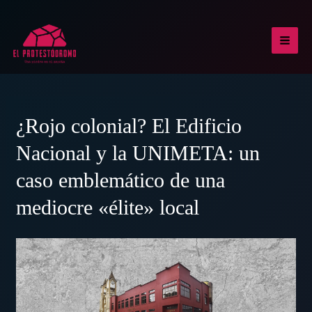
Ir
al
contenido
MAI
MEN
¿Rojo colonial? El Edificio
Nacional y la UNIMETA: un
caso emblemático de una
mediocre «élite» local