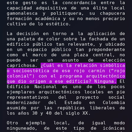
este gesto es la concordancia entre la
capacidad adquisitiva de una élite local
gamonalesca y politiquera, su chapucera
formación académica y su no menos precario
cultivo de lo estético.
La decisión en torno a la aplicación de
una paleta de color sobre la fachada de un
edificio público tan relevante, y ubicado
en un espacio público tan preponderante
como el marco de una plaza central, no
puede ser un asunto de elección
caprichosa.
¿Cuál es la relación simbólica
o socioestética de ese rojo carmín (“rojo
colonial”) con el programa arquitectónico
que dio origen a ese edificio? Ninguna.
El
Edificio Nacional es uno de los pocos
ejemplares arquitectónicos locales en pie
representativos del proyecto social
modernizador del Estado en Colombia
asumido por las repúblicas liberales de
los años 30 y 40 del siglo XX.
Otro ejemplo local, de igual modo
ninguneado, de este tipo de icónicas