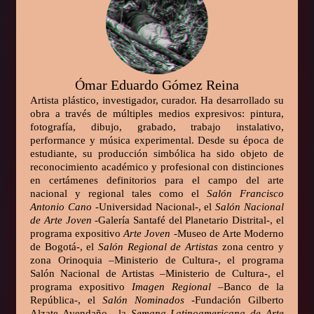
Ómar Eduardo Gómez Reina
Artista plástico, investigador, curador. Ha desarrollado su
obra a través de múltiples medios expresivos: pintura,
fotografía, dibujo, grabado, trabajo instalativo,
performance y música experimental. Desde su época de
estudiante, su producción simbólica ha sido objeto de
reconocimiento académico y profesional con distinciones
en certámenes definitorios para el campo del arte
nacional y regional tales como el
Salón Francisco
Antonio Cano
-Universidad Nacional-, el
Salón Nacional
de Arte Joven
-Galería Santafé del Planetario Distrital-, el
programa expositivo
Arte Joven
-Museo de Arte Moderno
de Bogotá-, el
Salón Regional de Artistas
zona centro y
zona Orinoquia –Ministerio de Cultura-, el programa
Salón Nacional de Artistas –Ministerio de Cultura-, el
programa expositivo
Imagen Regional
–Banco de la
República-, el
Salón Nominados
-Fundación Gilberto
Alzate Avendaño-, la
Semana Latinoamericana de Arte