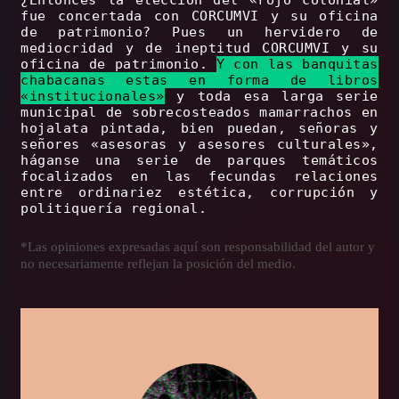
¿Entonces la elección del «rojo colonial»
fue concertada con CORCUMVI y su oficina
de patrimonio? Pues un hervidero de
mediocridad y de ineptitud CORCUMVI y su
oficina de patrimonio.
Y con las banquitas
chabacanas estas en forma de libros
«institucionales»
y toda esa larga serie
municipal de sobrecosteados mamarrachos en
hojalata pintada, bien puedan, señoras y
señores «asesoras y asesores culturales»,
háganse una serie de parques temáticos
focalizados en las fecundas relaciones
entre ordinariez estética, corrupción y
politiquería regional.
*Las opiniones expresadas aquí son responsabilidad del autor y
no necesariamente reflejan la posición del medio.