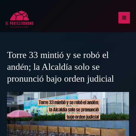
Ir
al
contenido
MAI
MEN
Torre 33 mintió y se robó el
andén; la Alcaldía solo se
pronunció bajo orden judicial