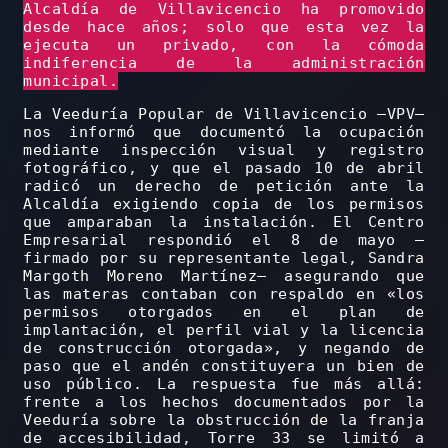
Alcaldía de Villavicencio ha promovido
desde hace años; solo que esta vez la
ejecuta un privado, con la cómoda
indiferencia de la administración
municipal.
La Veeduría Popular de Villavicencio –VPV–
nos informó que documentó la ocupación
mediante inspección visual y registro
fotográfico, y que el pasado 10 de abril
radicó un derecho de petición ante la
Alcaldía exigiendo copia de los permisos
que amparaban la instalación. El Centro
Empresarial respondió el 8 de mayo –
firmado por su representante legal, Sandra
Margoth Moreno Martínez– asegurando que
las materas contaban con respaldo en «los
permisos otorgados en el plan de
implantación, el perfil vial y la licencia
de construcción otorgada», y negando de
paso que el andén constituyera un bien de
uso público. La respuesta fue más allá:
frente a los hechos documentados por la
Veeduría sobre la obstrucción de la franja
de accesibilidad, Torre 33 se limitó a