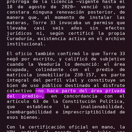
prórroga de la licencia –vigente hasta el
18 de agosto de 2020– venció sin que
constara ninguna renovación posterior, de
manera que, al momento de instalar las
materas, Torre 33 invocaba un permiso que
llevaba casi seis años sin efectos
jurídicos ni, según certificó la propia
Curaduría, existencia activa en el archivo
institucional.
El oficio también confirmó lo que Torre 33
negó por escrito, y calificó de subjetivo
cuando la Veeduría lo denunció: el área
ocupada, colindante con el predio de
matrícula inmobiliaria 230-157, es parte
integral del perfil vial y constituye un
bien de uso público destinado al disfrute
colectivo
–no hace parte del área privada
del predio–,
en concordancia con el
artículo 63 de la Constitución Política,
que establece la inalienabilidad,
inembargabilidad e imprescriptibilidad de
esos bienes.
Con la certificación oficial en mano, la