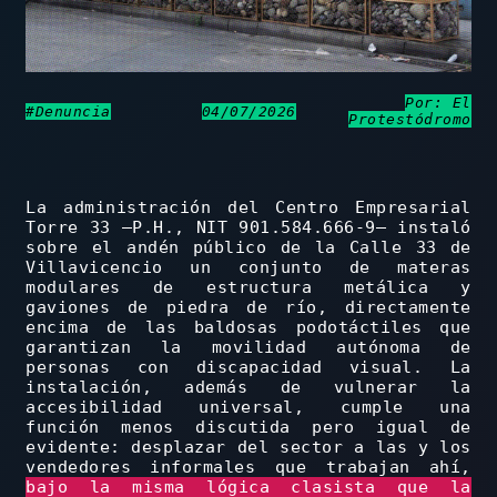
Por: El
#Denuncia
04/07/2026
Protestódromo
La administración del Centro Empresarial
Torre 33 –P.H., NIT 901.584.666-9– instaló
sobre el andén público de la Calle 33 de
Villavicencio un conjunto de materas
modulares de estructura metálica y
gaviones de piedra de río, directamente
encima de las baldosas podotáctiles que
garantizan la movilidad autónoma de
personas con discapacidad visual. La
instalación, además de vulnerar la
accesibilidad universal, cumple una
función menos discutida pero igual de
evidente: desplazar del sector a las y los
vendedores informales que trabajan ahí,
bajo la misma lógica clasista que la