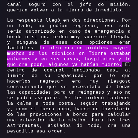
canal seguro con el jefe de misión,
querían volver a la Tierra de inmediato.
La respuesta llegó en dos direcciones. Por
un lado, no podían regresar, eso solo
sería autorizado en caso de emergencia a
bordo o si una orden muy superior llegaba
y ninguna de esas dos opciones eran
factibles.
Lo otro era un problema mayor,
muchos de los técnicos en Tierra estaban
enfermos y en sus casas, hospitales y lo
que era peor, algunos ya habían muerto.
El
centro de control funcionaba casi al
límite de su capacidad, por lo que
hacerlos regresar era muy riesgoso
considerando que se necesitaba de todas
las capacidades para un reingreso y eso no
se podía asegurar. Se les ordenó mantener
la calma a toda costa, seguir trabajando
y, como si fuera poco, hacer un inventario
de las provisiones a bordo para calcular
una extensión de la misión. Para los tres
astronautas, aislados de todo, era una
pesadilla esa orden.