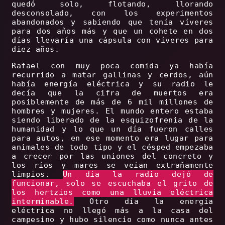
quedó solo, flotando, llorando
desconsolado, con los experimentos
abandonados y sabiendo que tenía víveres
para dos años más y que un cohete en dos
días llevaría una cápsula con víveres para
diez años.
Rafael con muy poca comida ya había
recurrido a matar gallinas y cerdos, aún
había energía eléctrica y su radio le
decía que la cifra de muertos era
posiblemente de más de 6 mil millones de
hombres y mujeres. El mundo entero estaba
siendo liberado de la esquizofrenia de la
humanidad y lo que un día fueron calles
para autos, en ese momento era lugar para
animales de todo tipo y el césped empezaba
a crecer por las uniones del concreto y
los ríos y mares se veían extrañamente
limpios.
Un día la radio dejó de
funcionar, solo se escuchaba el grito de
los hertzios como una lluvia eléctrica
interminable.
Otro día la energía
eléctrica no llegó más a la casa del
campesino y hubo silencio como nunca antes