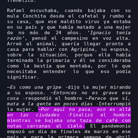
frenético.
Rafael escuchaba, cuando bajaba con su
mula Conchita desde el cafetal y rumbo a
su casa, que ese maldito virus ya estaba
en su país y que había matado a una mujer
de no más de 24 años.
‘Ignacio tenía
razón’
, pensó el campesino en voz alta.
Arreó al animal, quería llegar pronto a
casa para hablar con Agripina, su esposa,
sobre la situación, porque ella había
terminado la primaria y él se consideraba
como la bestia que montaba, por lo que
necesitaba entender lo que eso podía
significar.
–
Es como una gripe
-dijo la mujer mirando
a su esposo. –
Entonces no es grave esa
cosa
-respondió el hombre –
Parece que sí,
mata a la gente en pocos días
-Interrumpió
la mujer.
–
Por aquí no pasa, eso es allá
en las ciudades
-Finalizó el hombre
mientras se bajaba una taza de café con
notas cercanas al cielo.
El pandemonio
empezó un día de finales de marzo en ese
país y para la primera semana de abril