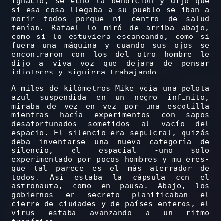
Ignacio, se echó la bendición y dijo que
si esa cosa llegaba a su pueblo se iban a
morir todos porque ni centro de salud
tenían. Rafael lo miró de arriba abajo,
como si lo estuviera escaneando, como si
fuera una máquina y cuando sus ojos se
encontraron con los del otro hombre le
dijo a viva voz que dejara de pensar
idioteces y siguiera trabajando.
A miles de kilómetros Mike veía una pelota
azul suspendida en un negro infinito,
miraba de vez en vez por una escotilla
mientras hacía experimentos con sapos
desafortunados sometidos al vacío del
espacio. El silencio era sepulcral, quizás
deba inventarse una nueva categoría de
silencio, el espacial -uno solo
experimentado por pocos hombres y mujeres-
que tal parece es el más aterrador de
todos. Así estaba la cápsula con el
astronauta, como en pausa. Abajo, los
gobiernos en secreto planificaban el
cierre de ciudades y de países enteros, el
virus estaba avanzando a un ritmo