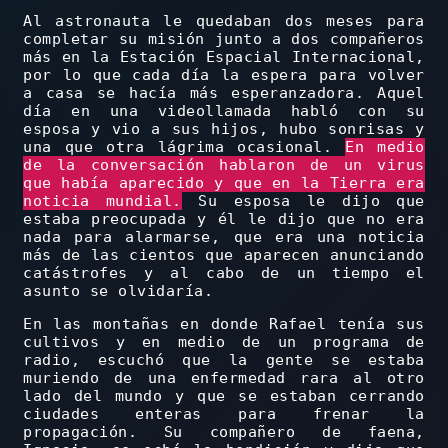
Al astronauta le quedaban dos meses para
completar su misión junto a dos compañeros
más en la Estación Espacial Internacional,
por lo que cada día la espera para volver
a casa se hacía más esperanzadora. Aquel
día en una videollamada habló con su
esposa y vio a sus hijos, hubo sonrisas y
una que otra lágrima ocasional.
En medio
de la conversación hablaron de un virus
que había aparecido y que en la Tierra era
noticia mundial.
Su esposa le dijo que
estaba preocupada y él le dijo que no era
nada para alarmarse, que era una noticia
más de las cientos que aparecen anunciando
catástrofes y al cabo de un tiempo el
asunto se olvidaría.
En las montañas en donde Rafael tenía sus
cultivos y en medio de un programa de
radio, escuchó que la gente se estaba
muriendo de una enfermedad rara al otro
lado del mundo y que se estaban cerrando
ciudades enteras para frenar la
propagación. Su compañero de faena,