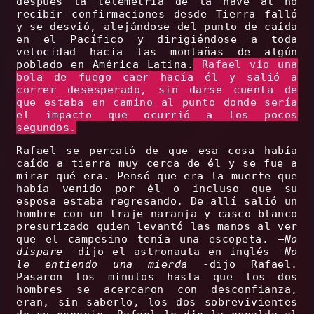
después la telemetría de la nave al no
recibir confirmaciones desde Tierra falló
y se desvió, alejándose del punto de caída
en el Pacífico y dirigiéndose a toda
velocidad hacia las montañas de algún
poblado en América Latina.
Rafael vio una
bola de fuego caer hacía él y salió a
correr desesperado, sin darse cuenta de
que estaba en camino al punto donde sería
el impacto que ocurrió a los pocos
segundos.
Rafael se percató de que esa cosa había
caído a tierra muy cerca de él y se fue a
mirar qué era. Pensó que era la muerte que
había venido por él o incluso que su
esposa estaba regresando. De allí salió un
hombre con un traje naranja y casco blanco
presurizado quien levantó las manos al ver
que el campesino tenía una escopeta. –
No
dispare
-dijo el astronauta en inglés –
No
le entiendo una mierda
-dijo Rafael.
Pasaron los minutos hasta que los dos
hombres se acercaron con desconfianza,
eran, sin saberlo, los dos sobrevivientes