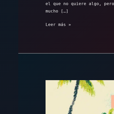
el que no quiere algo, per
mucho […]
De
Leer más »
dónde
vengo
yo