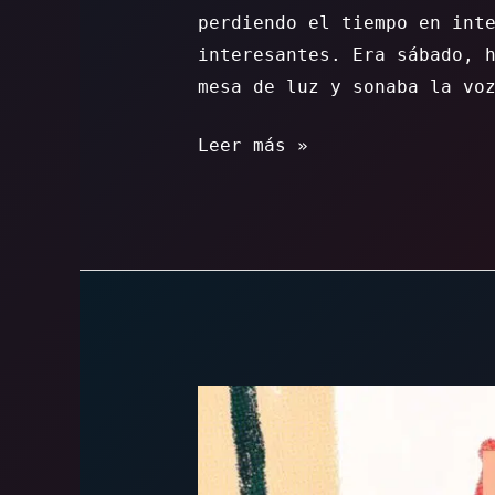
perdiendo el tiempo en int
interesantes. Era sábado, 
mesa de luz y sonaba la vo
Somos
Leer más »
doscientos
los
que
vivimos
aquí