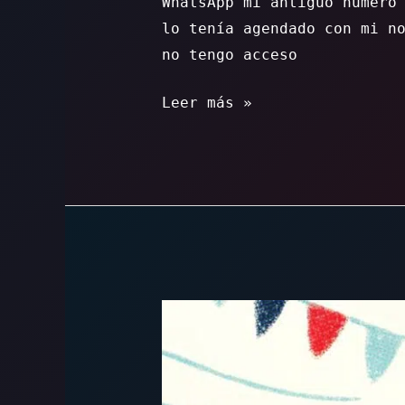
WhatsApp mi antiguo número
lo tenía agendado con mi n
no tengo acceso
Somos
Leer más »
un
número
de
celular